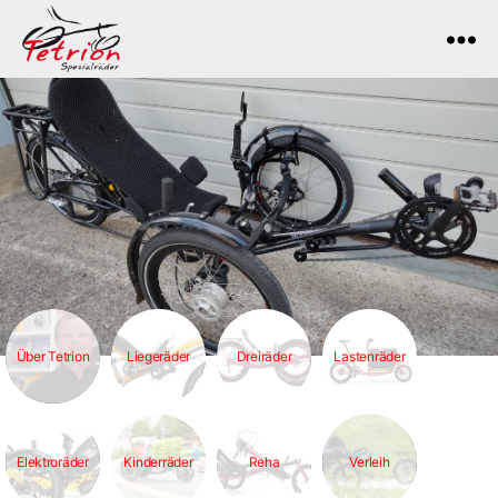
Tetrion
Über Tetrion
Liegeräder
Dreiräder
Lastenräder
Elektroräder
Kinderräder
Reha
Verleih