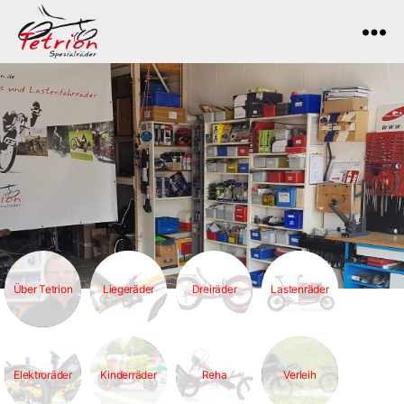
Tetrion
Über Tetrion
Liegeräder
Dreiräder
Lastenräder
Elektroräder
Kinderräder
Reha
Verleih