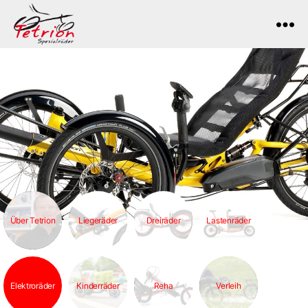
Tetrion
Über Tetrion
Liegeräder
Dreiräder
Lastenräder
Elektroräder
Kinderräder
Reha
Verleih